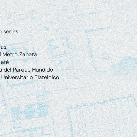
o sedes:
i
cas
el Metro Zapata
Café
 del Parque Hundido
 Universitario Tlatelolco