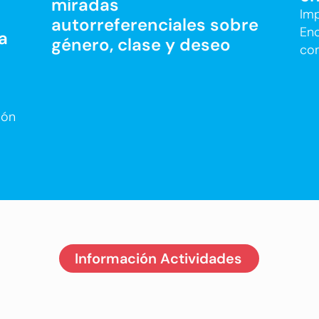
miradas
Imp
autorreferenciales sobre
Enc
a
género, clase y deseo
com
ión
Información Actividades