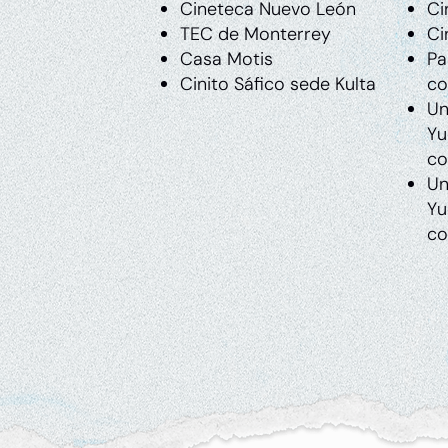
Cineteca Nuevo León
Ci
TEC de Monterrey
Ci
Casa Motis
Pa
Cinito Sáfico sede Kulta
co
Un
Yu
co
Un
Yu
co