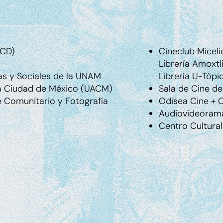
CCD)
Cineclub Miceli
Librería Amoxtl
cas y Sociales de la UNAM
Librería U-Tópi
a Ciudad de México (UACM)
Sala de Cine d
ne Comunitario y Fotografía
Odisea Cine + 
Audiovideorama
Centro Cultural